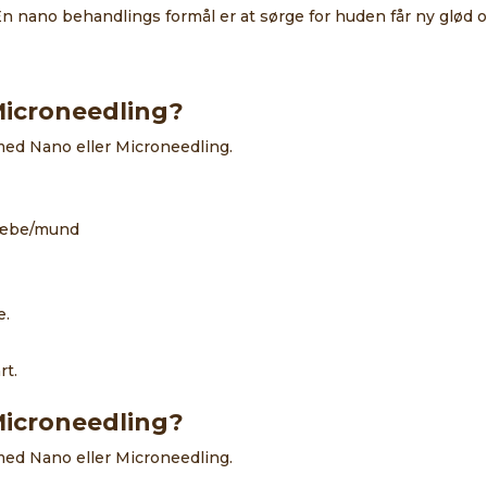
 nano behandlings formål er at sørge for huden får ny glød o
Microneedling?
med Nano eller Microneedling.
rlæbe/mund
e.
rt.
Microneedling?
med Nano eller Microneedling.