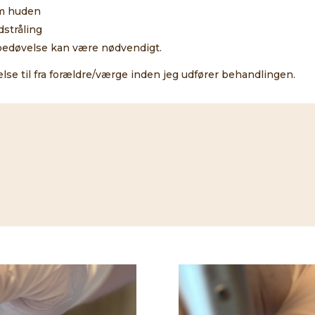
em huden
dstråling
bedøvelse kan være nødvendigt.
adelse til fra forældre/værge inden jeg udfører behandlingen.