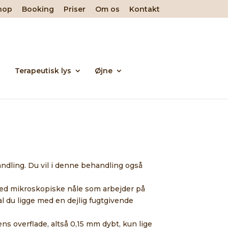
hop
Booking
Priser
Om os
Kontakt
Terapeutisk lys
Øjne
ndling. Du vil i denne behandling også
med mikroskopiske nåle som arbejder på
 du ligge med en dejlig fugtgivende
s overflade, altså 0,15 mm dybt, kun lige