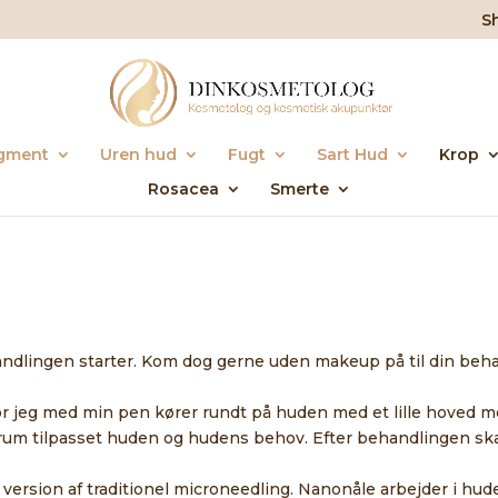
S
gment
Uren hud
Fugt
Sart Hud
Krop
Rosacea
Smerte
ndlingen starter. Kom dog gerne uden makeup på til din beha
r jeg med min pen kører rundt på huden med et lille hoved 
rum tilpasset huden og hudens behov. Efter behandlingen skal
ersion af traditionel microneedling. Nanonåle arbejder i huden