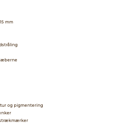
0,15 mm
dstråling
 læberne
ktur og pigmentering
rynker
g strækmærker